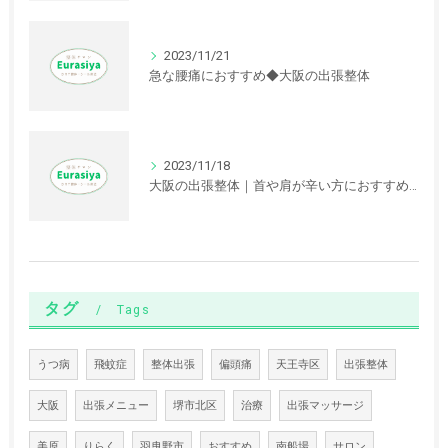
2023/11/21
急な腰痛におすすめ◆大阪の出張整体
2023/11/18
大阪の出張整体｜首や肩が辛い方におすすめの根治療法
タグ
Tags
うつ病
飛蚊症
整体出張
偏頭痛
天王寺区
出張整体
大阪
出張メニュー
堺市北区
治療
出張マッサージ
美原
りらく
羽曳野市
おすすめ
南船場
サロン