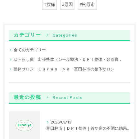
#腰痛
#原因
#松原市
カテゴリー
Categories
全てのカテゴリー
ゆ～らし屋 出張整体（シール療法・ＤＲＴ整体・頭蓋骨調整）
整体サロン Ｅｕｒａｓｉｙａ 富田林市の整体サロン
最近の投稿
Recent Posts
2025/03/13
富田林市｜ＤＲＴ整体｜首や肩の不調に効果が期待できます。