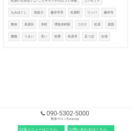
松原のもみほぐし･こりキャッチの口コミ情報
コンセプト
もみほぐし
免疫力
藤井寺市
松屋町
リンパ
藤井寺
整体
美原区
本町
堺筋本町駅
コロナ
松原
原因
腰痛
うまい
安い
効果
松原市
足つぼ
出張
090-5302-5000
整体サロンEurasiya
出張メニューはこちら
お問い合わせはこちら