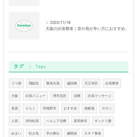
2023/11/18
大阪の出張整体｜首や肩が辛い方におすすめの根治療法
タグ
Tags
うつ病
飛蚊症
整体出張
偏頭痛
天王寺区
出張整体
大阪
出張メニュー
堺市北区
治療
出張マッサージ
美原
りらく
羽曳野市
おすすめ
南船場
サロン
人気
河内松原
ヘルニア治療
富田林市
ギックリ腰
めまい
吐き気
手の痺れ
腱鞘炎
ＤＲＴ整体