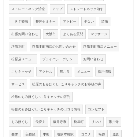
ストレートネック治療
アップ
ストレートネック治す
ＩＲＴ療法
整体セミナー
アトピー
少ない
頭痛
出張お問い合わせ
大阪市
よくある質問
マッサージ
堺筋本町
堺筋本町南店のお問い合わせ
堺筋本町南店メニュー
松原店メニュー
プライバシーポリシー
お問い合わせ
こりキャッチ
アクセス
肩こり
メニュー
採用情報
サービス
松原のもみほぐし･こりキャッチのお客様の声
松原のもみほぐし･こりキャッチの評判
松原のもみほぐし･こりキャッチの口コミ情報
コンセプト
もみほぐし
免疫力
藤井寺市
松屋町
リンパ
藤井寺
整体
美原区
本町
堺筋本町駅
コロナ
松原
原因