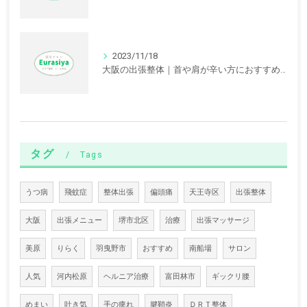
2023/11/18
大阪の出張整体｜首や肩が辛い方におすすめの根治療法
タグ
Tags
うつ病
飛蚊症
整体出張
偏頭痛
天王寺区
出張整体
大阪
出張メニュー
堺市北区
治療
出張マッサージ
美原
りらく
羽曳野市
おすすめ
南船場
サロン
人気
河内松原
ヘルニア治療
富田林市
ギックリ腰
めまい
吐き気
手の痺れ
腱鞘炎
ＤＲＴ整体