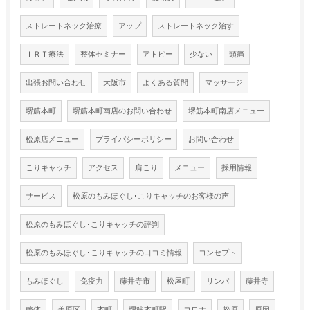
ストレートネック治療
アップ
ストレートネック治す
ＩＲＴ療法
整体セミナー
アトピー
少ない
頭痛
出張お問い合わせ
大阪市
よくある質問
マッサージ
堺筋本町
堺筋本町南店のお問い合わせ
堺筋本町南店メニュー
松原店メニュー
プライバシーポリシー
お問い合わせ
こりキャッチ
アクセス
肩こり
メニュー
採用情報
サービス
松原のもみほぐし･こりキャッチのお客様の声
松原のもみほぐし･こりキャッチの評判
松原のもみほぐし･こりキャッチの口コミ情報
コンセプト
もみほぐし
免疫力
藤井寺市
松屋町
リンパ
藤井寺
整体
美原区
本町
堺筋本町駅
コロナ
松原
原因