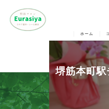
ホーム
松
松
堺筋本町駅
松