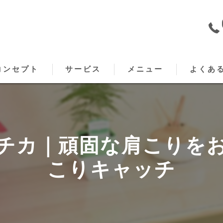
コンセプト
サービス
メニュー
よくあ
原のもみほぐし･こりキャッチの口コミ情報
出張メニュー
原のもみほぐし･こりキャッチの評判
チカ｜頑固な肩こりを
原のもみほぐし･こりキャッチのお客様の声
こりキャッチ