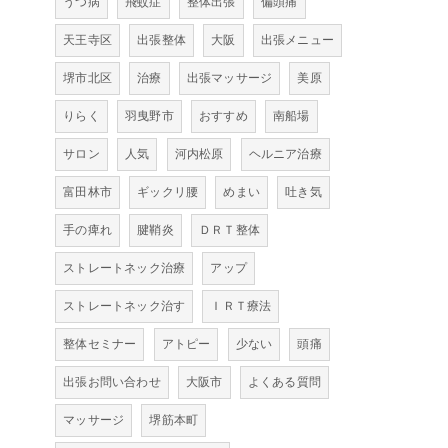
うつ病
飛蚊症
整体出張
偏頭痛
天王寺区
出張整体
大阪
出張メニュー
堺市北区
治療
出張マッサージ
美原
りらく
羽曳野市
おすすめ
南船場
サロン
人気
河内松原
ヘルニア治療
富田林市
ギックリ腰
めまい
吐き気
手の痺れ
腱鞘炎
ＤＲＴ整体
ストレートネック治療
アップ
ストレートネック治す
ＩＲＴ療法
整体セミナー
アトピー
少ない
頭痛
出張お問い合わせ
大阪市
よくある質問
マッサージ
堺筋本町