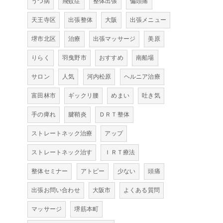
うつ病
飛蚊症
整体出張
偏頭痛
天王寺区
出張整体
大阪
出張メニュー
堺市北区
治療
出張マッサージ
美原
りらく
羽曳野市
おすすめ
南船場
サロン
人気
河内松原
ヘルニア治療
富田林市
ギックリ腰
めまい
吐き気
手の痺れ
腱鞘炎
ＤＲＴ整体
ストレートネック治療
アップ
ストレートネック治す
ＩＲＴ療法
整体セミナー
アトピー
少ない
頭痛
出張お問い合わせ
大阪市
よくある質問
マッサージ
堺筋本町