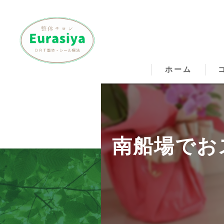
ホーム
松
松
南船場でお
松