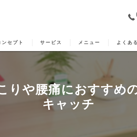
コンセプト
サービス
メニュー
よくあ
原のもみほぐし･こりキャッチの口コミ情報
出張メニュー
原のもみほぐし･こりキャッチの評判
こりや腰痛におすすめ
原のもみほぐし･こりキャッチのお客様の声
キャッチ