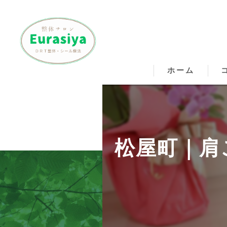
ホーム
松
松
松屋町｜肩
松