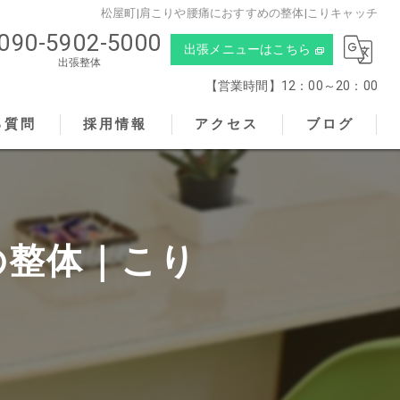
松屋町|肩こりや腰痛におすすめの整体|こりキャッチ
090-5902-5000
出張メニューはこちら
出張整体
【営業時間】12：00～20：00
る質問
採用情報
アクセス
ブログ
こりキャッチ
の整体｜こり