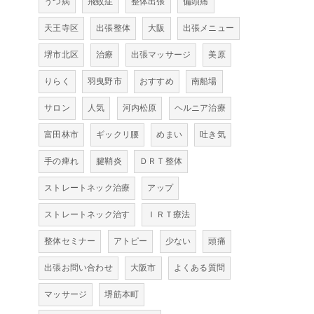
うつ病
飛蚊症
整体出張
偏頭痛
天王寺区
出張整体
大阪
出張メニュー
堺市北区
治療
出張マッサージ
美原
りらく
羽曳野市
おすすめ
南船場
サロン
人気
河内松原
ヘルニア治療
富田林市
ギックリ腰
めまい
吐き気
手の痺れ
腱鞘炎
ＤＲＴ整体
ストレートネック治療
アップ
ストレートネック治す
ＩＲＴ療法
整体セミナー
アトピー
少ない
頭痛
出張お問い合わせ
大阪市
よくある質問
マッサージ
堺筋本町