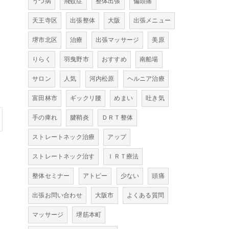
うつ病
飛蚊症
整体出張
偏頭痛
天王寺区
出張整体
大阪
出張メニュー
堺市北区
治療
出張マッサージ
美原
りらく
羽曳野市
おすすめ
南船場
サロン
人気
河内松原
ヘルニア治療
富田林市
ギックリ腰
めまい
吐き気
手の痺れ
腱鞘炎
ＤＲＴ整体
ストレートネック治療
アップ
ストレートネック治す
ＩＲＴ療法
整体セミナー
アトピー
少ない
頭痛
出張お問い合わせ
大阪市
よくある質問
マッサージ
堺筋本町