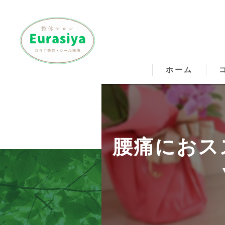
ホーム
松
松
腰痛におス
松