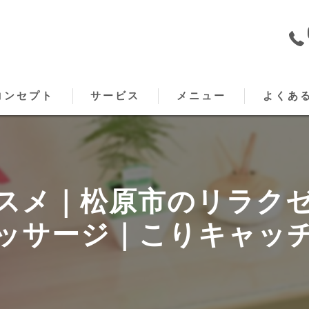
コンセプト
サービス
メニュー
よくあ
原のもみほぐし･こりキャッチの口コミ情報
出張メニュー
原のもみほぐし･こりキャッチの評判
スメ｜松原市のリラク
原のもみほぐし･こりキャッチのお客様の声
ッサージ｜こりキャッ