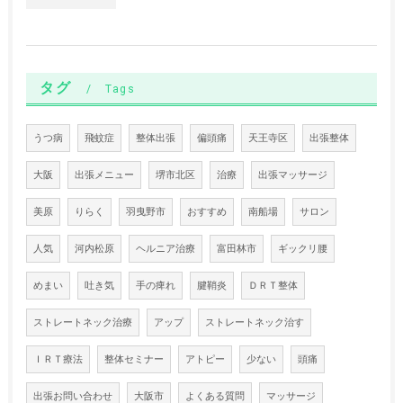
タグ
Tags
うつ病
飛蚊症
整体出張
偏頭痛
天王寺区
出張整体
大阪
出張メニュー
堺市北区
治療
出張マッサージ
美原
りらく
羽曳野市
おすすめ
南船場
サロン
人気
河内松原
ヘルニア治療
富田林市
ギックリ腰
めまい
吐き気
手の痺れ
腱鞘炎
ＤＲＴ整体
ストレートネック治療
アップ
ストレートネック治す
ＩＲＴ療法
整体セミナー
アトピー
少ない
頭痛
出張お問い合わせ
大阪市
よくある質問
マッサージ