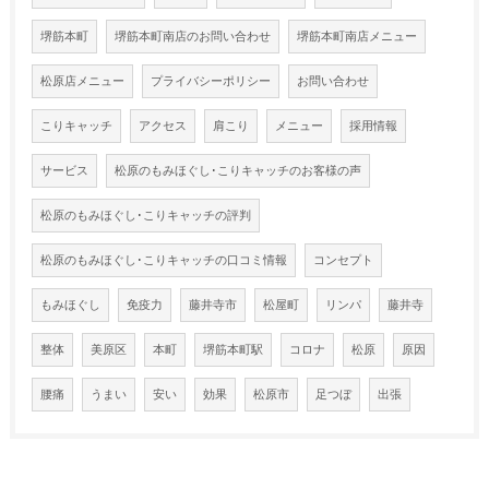
堺筋本町
堺筋本町南店のお問い合わせ
堺筋本町南店メニュー
松原店メニュー
プライバシーポリシー
お問い合わせ
こりキャッチ
アクセス
肩こり
メニュー
採用情報
サービス
松原のもみほぐし･こりキャッチのお客様の声
松原のもみほぐし･こりキャッチの評判
松原のもみほぐし･こりキャッチの口コミ情報
コンセプト
もみほぐし
免疫力
藤井寺市
松屋町
リンパ
藤井寺
整体
美原区
本町
堺筋本町駅
コロナ
松原
原因
腰痛
うまい
安い
効果
松原市
足つぼ
出張