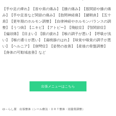
【手や足の痺れ】【首や肩の痛み】【腰の痛み】【股関節や膝の痛
み】【手や足首など関節の痛み】【肋間神経痛】【腱鞘炎】【五十
肩】【更年期のホルモン調整】【自律神経やホルモンバランスの調
整】【うつ病】【ニキビ】【アトピー】【飛蚊症】【顎関節症】
【偏頭痛】【目まい】【眼の疲れ】【喉の調子が悪い】【呼吸が浅
い】【喉の通りが悪い】【扁桃腺のはれ】【味覚や嗅覚の調子が悪
い】【ヘルニア】【側彎症】【姿勢の改善】【産後の骨盤調整】
【身体の可動域改善】など
出張メニューはこちら
ゆ～らし屋 出張整体（シール療法・ＤＲＴ整体・頭蓋骨調整）