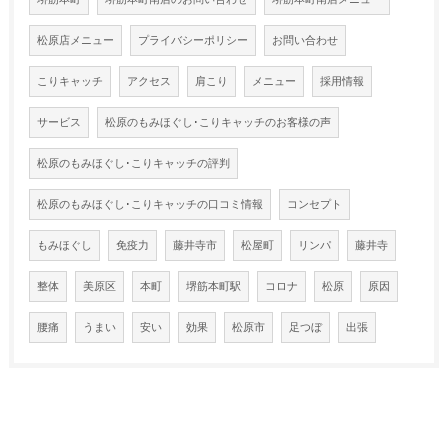
松原店メニュー
プライバシーポリシー
お問い合わせ
こりキャッチ
アクセス
肩こり
メニュー
採用情報
サービス
松原のもみほぐし･こりキャッチのお客様の声
松原のもみほぐし･こりキャッチの評判
松原のもみほぐし･こりキャッチの口コミ情報
コンセプト
もみほぐし
免疫力
藤井寺市
松屋町
リンパ
藤井寺
整体
美原区
本町
堺筋本町駅
コロナ
松原
原因
腰痛
うまい
安い
効果
松原市
足つぼ
出張