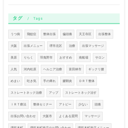
タグ
Tags
うつ病
飛蚊症
整体出張
偏頭痛
天王寺区
出張整体
大阪
出張メニュー
堺市北区
治療
出張マッサージ
美原
りらく
羽曳野市
おすすめ
南船場
サロン
人気
河内松原
ヘルニア治療
富田林市
ギックリ腰
めまい
吐き気
手の痺れ
腱鞘炎
ＤＲＴ整体
ストレートネック治療
アップ
ストレートネック治す
ＩＲＴ療法
整体セミナー
アトピー
少ない
頭痛
出張お問い合わせ
大阪市
よくある質問
マッサージ
堺筋本町
堺筋本町南店のお問い合わせ
堺筋本町南店メニュー